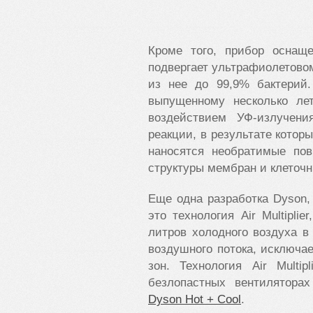
Кроме того, прибор осна
подвергает ультрафиолетово
из нее до 99,9% бактерий
выпущенному несколько л
воздействием УФ-излучен
реакции, в результате котор
наносятся необратимые по
структуры мембран и клеточн
Еще одна разработка
Dyson
,
это технология
Air
Multiplier
литров холодного воздуха в
воздушного потока, исключа
зон. Технология
Air
Multipl
безлопастных вентилятора
Dyson Hot + Cool
.