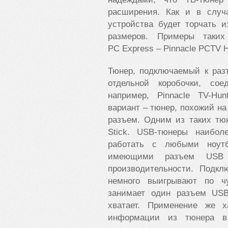
расширения. Как и в случ
устройства будет торчать 
размеров. Примеры таких
PC Express – Pinnacle PCTV H
Тюнер, подключаемый к раз
отдельной коробочки, со
например, Pinnacle TV-Hu
вариант – тюнер, похожий н
разъем. Одним из таких тюн
Stick. USB-тюнеры наибол
работать с любыми ноутб
имеющими разъем USB 2
производительности. Подк
немного выигрывают по чу
занимает один разъем USB,
хватает. Применение же х
информации из тюнера в 