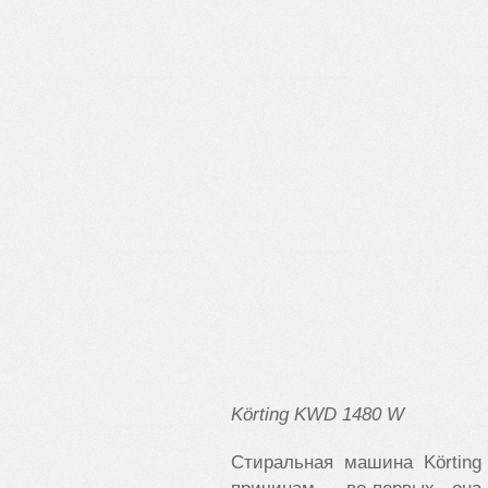
K
ö
rting
KWD
1480
W
Cтиральная машина Körtin