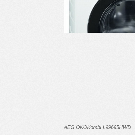
AEG
Ö
KOKombi
L
99695
HWD