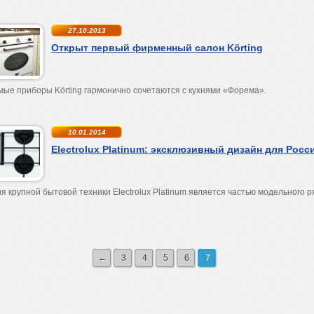
27.10.2013
Открыт первый фирменный салон Körting
ые приборы Körting гармонично сочетаются с кухнями «Форема».
10.01.2014
Electrolux Platinum: эксклюзивный дизайн для Росс
я крупной бытовой техники Electrolux Platinum является частью модельного р
←
3
4
5
6
7