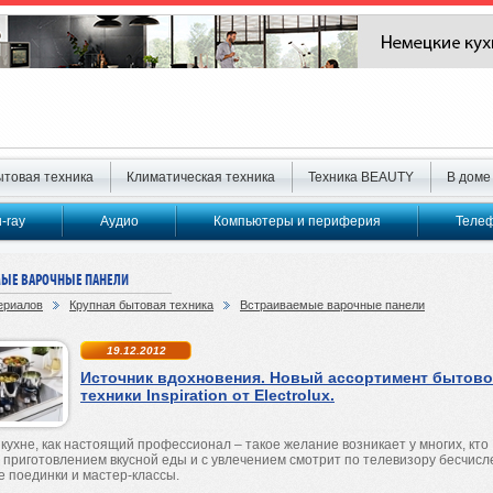
товая техника
Климатическая техника
Техника BEAUTY
В доме
u-ray
Аудио
Компьютеры и периферия
Телеф
МЫЕ ВАРОЧНЫЕ ПАНЕЛИ
ериалов
Крупная бытовая техника
Встраиваемые варочные панели
19.12.2012
Источник вдохновения. Новый ассортимент бытов
техники Inspiration от Electrolux.
 кухне, как настоящий профессионал – такое желание возникает у многих, кто
 приготовлением вкусной еды и с увлечением смотрит по телевизору бесчис
 поединки и мастер-классы.