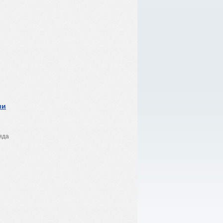
ии
яда