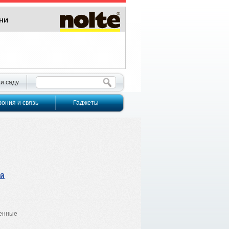
 и саду
ония и связь
Гаджеты
ой
ленные