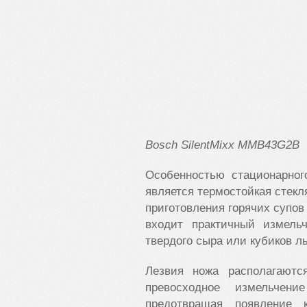
Bosch
SilentMixx
MMB
43G
2B
Особенностью стационарног
является термостойкая стекл
приготовления горячих супов
входит практичный измельч
твердого сыра или кубиков л
Лезвия ножа располагаютс
превосходное измельчени
предотвращая появление 