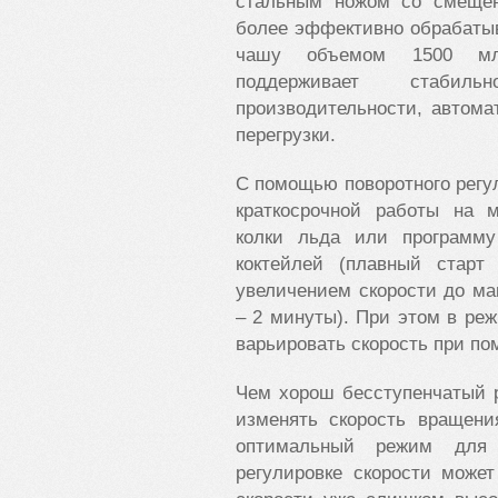
стальным ножом со смещен
более эффективно обрабатыв
чашу объемом 1500 мл.
поддерживает стаби
производительности, автома
перегрузки.
С помощью поворотного рег
краткосрочной работы на 
колки льда или программ
коктейлей (плавный стар
увеличением скорости до м
– 2 минуты). При этом в ре
варьировать скорость при п
Чем хорош бесступенчатый р
изменять скорость вращени
оптимальный режим для 
регулировке скорости может