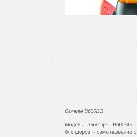
Gorenje
B600
BG
Модель Gorenje B600BG о
блендеров – само название э