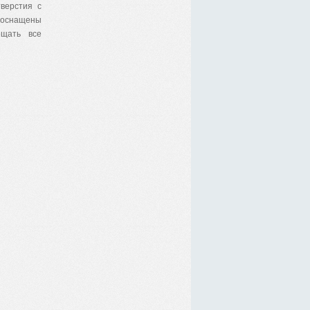
тверстия с
 оснащены
ещать все