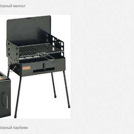
зборный мангал
зборный барбекю