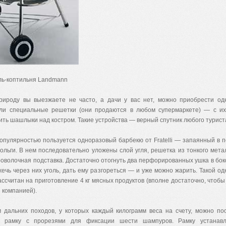
иль-коптильня Landmann
рироду вы выезжаете не часто, а дачи у вас нет, можно приобрести од
ли специальные решетки (они продаются в любом супермаркете) — с и
ть шашлыки над костром. Такие устройства — верный спутник любого турист
опулярностью пользуется одноразовый барбекю от Fratelli — запаянный в 
ольги. В нем последовательно уложены слой угля, решетка из тонкого мета
роволочная подставка. Достаточно отогнуть два перфорированных ушка в бок
жечь через них уголь, дать ему разгореться — и уже можно жарить. Такой о
ссчитан на приготовление 4 кг мясных продуктов (вполне достаточно, чтобы
 компанией).
 дальних походов, у которых каждый килограмм веса на счету, можно по
ю рамку с прорезями для фиксации шести шампуров. Рамку устанав