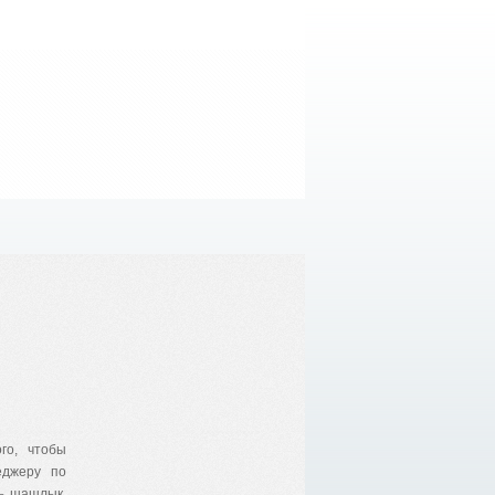
го, чтобы
еджеру по
ть шашлык.