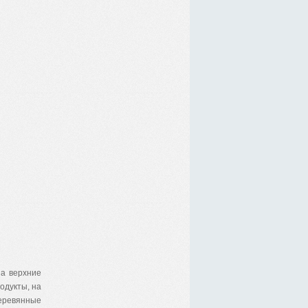
На верхние
одукты, на
еревянные