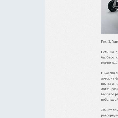
Рис. 3. Гр
Если на п
барбекю и
можно жари
В России п
лоток из ф
прутка и п
лотка, раз
барбекю ра
небольшой
Любителям
разборну