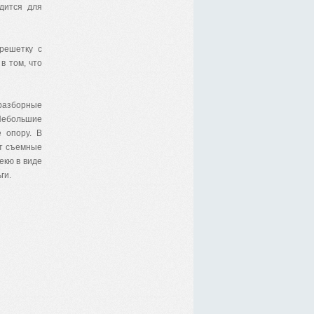
одится для
решетку с
в том, что
 разборные
 Небольшие
 опору. В
ят съемные
екю в виде
ги.