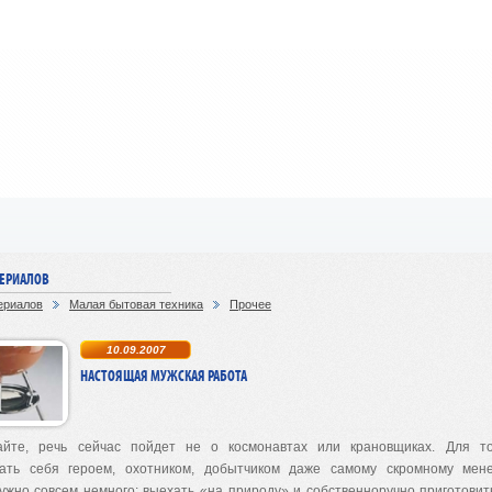
ТЕРИАЛОВ
ериалов
Малая бытовая техника
Прочее
10.09.2007
НАСТОЯЩАЯ МУЖСКАЯ РАБОТА
йте, речь сейчас пойдет не о космонавтах или крановщиках. Для то
вать себя героем, охотником, добытчиком даже самому скромному мен
нужно совсем немного: выехать «на природу» и собственноручно приготови