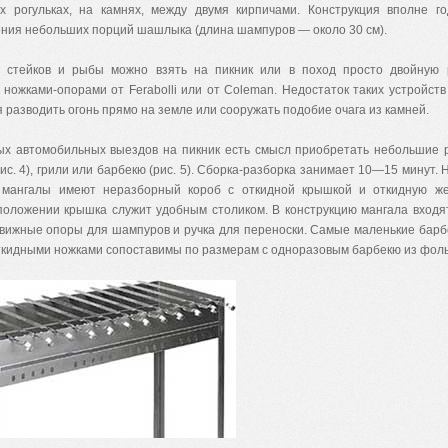
х рогульках, на камнях, между двумя кирпичами. Конструкция вполне г
ения небольших порций шашлыка (длина шампуров — около 30 см).
 стейков и рыбы можно взять на пикник или в поход просто двойную 
ножками-опорами от Ferabolli или от Coleman. Недостаток таких устройств 
 разводить огонь прямо на земле или сооружать подобие очага из камней.
ых автомобильных выездов на пикник есть смысл приобретать небольшие
ис. 4), грили или барбекю (рис. 5). Сборка-разборка занимает 10—15 минут.
мангалы имеют неразборный короб с откидной крышкой и откидную же
положении крышка служит удобным столиком. В конструкцию мангала вход
движные опоры для шампуров и ручка для переноски. Самые маленькие барб
ткидными ножками сопоставимы по размерам с одноразовым барбекю из фоль