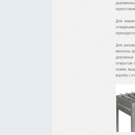
деревянны
приготовл
Для жарки
откидными 
приходится
Для разов
мангалы (р
дорожные 
открытом 
ножки, вы
короба с о