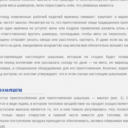
уски мяса шампуром, легко переставить себе, что убиваешь мамонта.
тницу измученные рабочей неделей мужчины оживают: закупают и марин
ли, чистят мангал. Несмотря на то, что приготовление пищи традиционно пре
ни один мужчина не уступит жене или подруге привилегию разжечь огонь 
 ответственное) крутить шампуры, поглядывая, чтобы мясо не пересохло
нщину отправят резать овощи или расстилать скатерть. И даже если вы в
лето на даче, ежедневное колдовство над мясом муж обязательно возьмет на
составляющая настоящего шашлыка, которым не стыдно будет похва
ик перед коллегами или рассказать соседу по даче — не мясо, не марина
повара, а специальное оборудование для его приготовления. Конечно, жар
д костром, но знатоки утверждают, что в этом случае настоящим шашлыком 
Х И НА РЕШЕТКЕ
стое приспособление для приготовления шашлыка — мангал (рис. 1). 
тся в виде ящика, в котором тепловое воздействие на продукт осуществляет
остатком мангала является то, что в нем тяжело регулировать тягу, поскол
т только через отверстия в нижней части емкости для топлива. Из
ьное поступление воздуха приходится обеспечивать, активно обмахивая ма
ой).