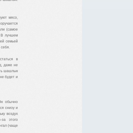
уют мясо,
поручается
или (самое
. В лучшем
сей семьей
 себя.
статься в
д, даже не
ить шашлык
не будет и
Он обычно
ся снизу и
ьку воздух
-за этого
нгал (чаще