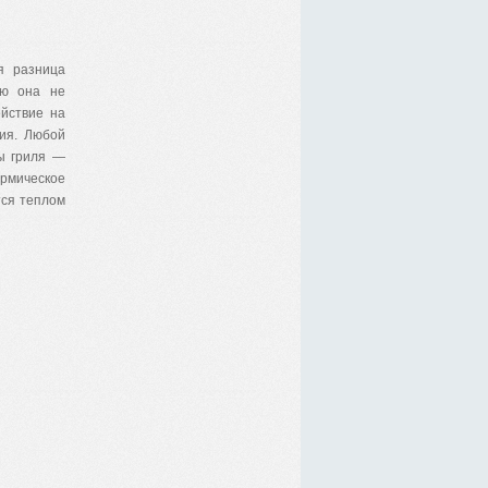
я разница
кю она не
ействие на
ния. Любой
ы гриля —
рмическое
тся теплом