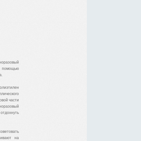
норазовый
х помощью
а.
полиэтилен
ллического
овой части
дноразовый
 отдохнуть
советовать
ливают на