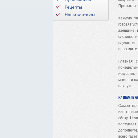
Протыкая к
Рецепты
Наши контакты
Каждую пя
готовят уг
женщине, 
сложное и
случае же
проводите 
Главная 
понедельн
искусство 
можно и на
пахнуть.
НА ШАМПУРА
Самое про
изготовляе
сбоку. Нед
поступае
дополнител
всего газет