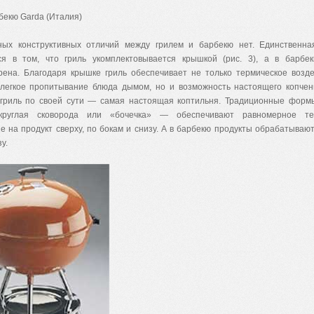
рбекю Garda (Италия)
ных конструктивных отличий между грилем и барбекю нет. Единственна
ся в том, что гриль укомплектовывается крышкой (рис. 3), а в барбе
рена. Благодаря крышке гриль обеспечивает не только термическое возд
 легкое пропитывание блюда дымом, но и возможность настоящего копче
гриль по своей сути — самая настоящая коптильня. Традиционные форм
 круглая сковорода или «бочечка» — обеспечивают равномерное те
е на продукт сверху, по бокам и снизу. А в барбекю продукты обрабатываю
у.