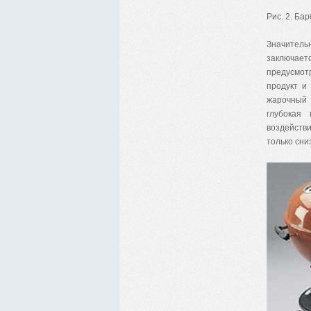
Рис. 2. Ба
Значитель
заключает
предусмот
продукт и
жарочный 
глубокая
воздействи
только сниз