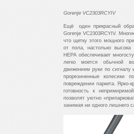
Gorenje
VC2303
RCYIV
Ещё один прекрасный обра
Gorenje VC2303RCYIV. Многи
что щетку этого мощного пр
от пола, настолько высока
НЕРА обеспечивает многосту
легко моется обычной во
движением руки по сигналу 
прорезиненные колесики п
повреждении паркета. Ярко-к
готовность к непримирим
позволят уютно «припаркова
занимая ни одного лишнего с