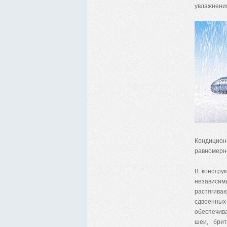
увлажнени
Кондицион
равномерно
В констру
независи
растягив
сдвоенных 
обеспечив
шеи, бри