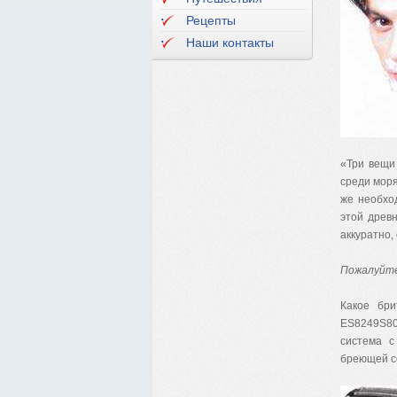
Рецепты
Наши контакты
«Три вещи
среди моря
же необхо
этой древ
аккуратно,
Пожалуйте
Какое бри
ES8249S80
система с
бреющей се