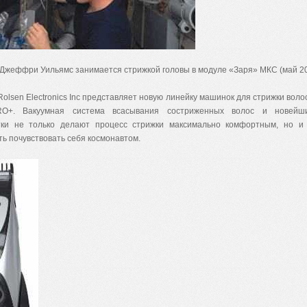
Джеффри Уильямс занимается стрижкой головы в модуле «Заря» МКС (май 200
olsen Electronics Inc представляет новую линейку машинок для стрижки воло
RO+. Вакуумная система всасывания состриженных волос и новей
тки не только делают процесс стрижки максимально комфортным, но и
ь почувствовать себя космонавтом.