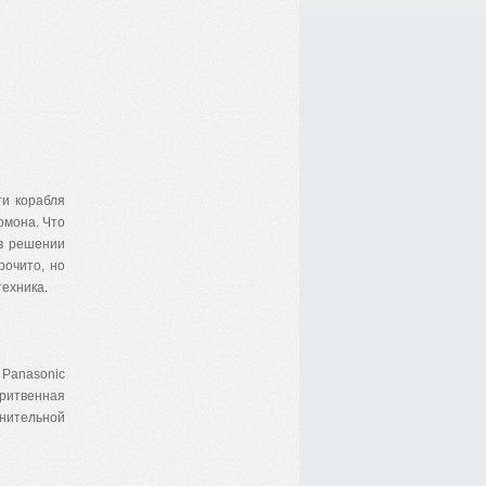
ти корабля
омона. Что
в решении
рочито, но
техника.
Panasonic
бритвенная
нительной