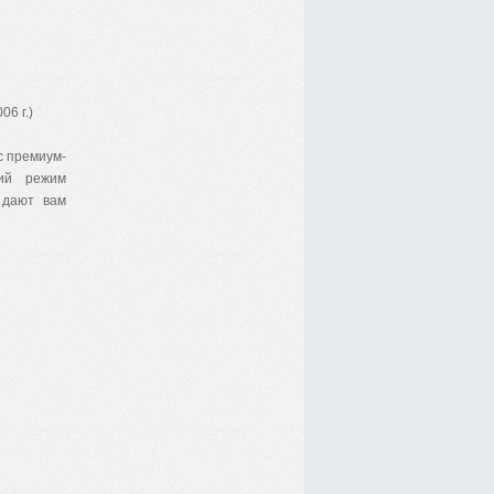
6 г.)
с премиум-
ший режим
 дают вам