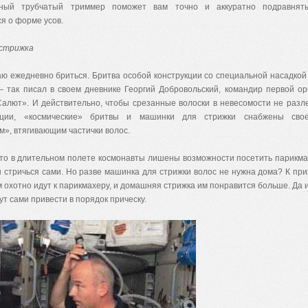
нный трубчатый триммер поможет вам точно и аккуратно подравнят
я о форме усов.
стрижка
ю ежедневно бриться. Бритва особой конструкции со специальной насадкой
 так писал в своем дневнике Георгий Добровольский, командир первой о
Салют». И действительно, чтобы срезанные волоски в невесомости не разл
нции, «космические» бритвы и машинки для стрижки снабжены сво
», втягивающим частички волос.
что в длительном полете космонавты лишены возможности посетить парикма
стричься сами. Но разве машинка для стрижки волос не нужна дома? К при
 охотно идут к парикмахеру, и домашняя стрижка им понравится больше. Да 
ут сами привести в порядок прическу.