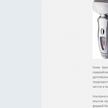
Ножи брит
самурайск
дугообра
труднодос
чистое и б
Альтернат
опытом про
фирмой Niv