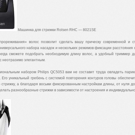
Машинка для стрижки Rolsen RHC — 8021SE
прореживания» волос позволит сделать вашу прическу современной и ст
ниверсального набора насадок и нескольких режимов фиксации расстояния 
сегда сможете подобрать необходимую длину волос, а удобный триммер 
с неотразимо элегантным.
иональным набором Philips QC5053 вам не составит труда овладеть пари
. Его уникальный гребень с системой повторения контуров головы обеспечи
 стрижку, а благодаря восьми фиксированным настройкам длины, от нуля до
елать разнообразные стрижки в зависимости от настроения и индивидуально