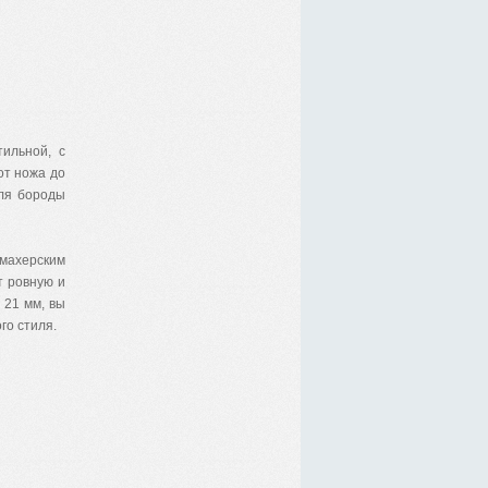
ильной, с
от ножа до
для бороды
кмахерским
т ровную и
 21 мм, вы
го стиля.