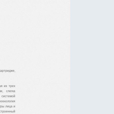
артридже,
ая их трех
и, слегка
 системой
технология
уры лица и
строенный