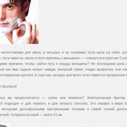
 непостижимы для меня, и четырех я не понимаю: пути орла на небе, пу
, пути змеи на скале и пути мужчины к женщине» — говорится в притчах Сол
димо мужчине, чтобы найти путь к сердцу женщины? Не последнюю роль 
ней как мир задачи играет имидж, внешний облик, гладко выбритые или на
 отпущенная щетина. К счастью, сегодня для всего этого имеется прекрасная 
 бриться!
тье вы предпочитаете — сухое или влажное? Электрическая бритва 
3 подходит и для первого, и для второго способа. Это первая в мире 
 четырьмя дугообразными бритвенными сетками и самой тонкой допол
ткой, толщина которой — всего 41 мк.