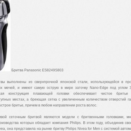
Бритва Panasonic ES8249S803
вы выполнены из сверхпрочной японской стали, использующейся в про
их мечей, и имеют самую острую в мире заточку Nano-Edge под углом 3
зная конструкция плавающей головки обеспечивает чистое брить
тупных местах, а бреющая сетка с увеличенным количеством отверстий г
ыстрое бритье, причем в любом направлении роста волос.
ивой сеточным бритвой являются модели с бритвенными головками, мн
изводства которых обладает компания Philips. В этом году, объединив сво
ea, она представила на рынке бритву Philips Nivea for Men с системой автом