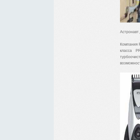
Астронавт 
Компания R
класса P
турбоочис
возможност