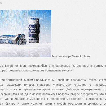
я.
Бритва Philips Nivea for Men
ер Nivea for Men, находящийся в специальном встроенном в бритву к
 распределяется по коже через бритвенные головки.
кции бритвенной системы реализованы новейшие разработки Philips: кажд
мых плавающих головок снабжена уникальными кольцами с насадкам
ающими кожу и приподнимающими волоски. Действуя одновременно с
лезвий Lift & Cut (одно лезвие поднимает волосок, второе его срезает), эта 
ает удаление даже самых коротких и непослушных волосков. Повторяя конт
тва быстро и мягко удаляет щетину любой жесткости и длины, а в