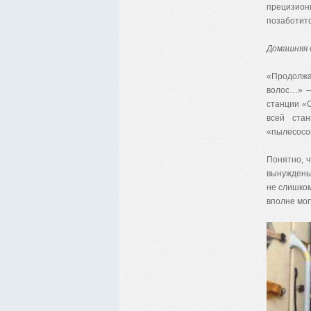
прецизио
позаботитс
Домашняя 
«Продолжа
волос…» —
станции «
всей ста
«пылесосом
Понятно, 
вынуждены 
не слишком
вполне мог