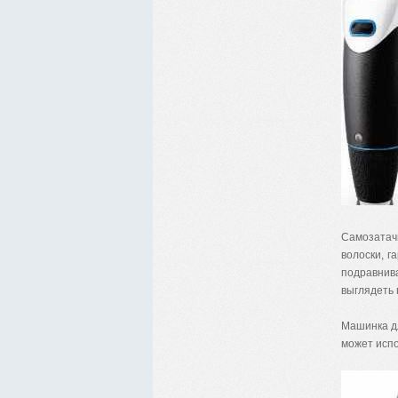
Самозатач
волоски, г
подравнив
выглядеть
Mашинка дл
может испо