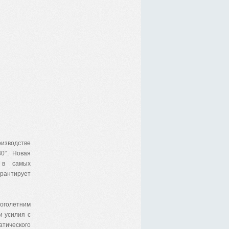
изводстве
0°. Новая
е в самых
арантирует
оголетним
и усилия с
атического