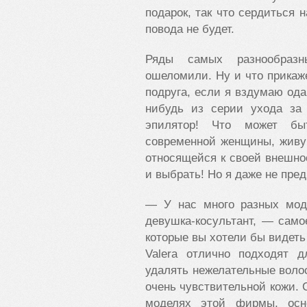
подарок, так что сердиться 
повода не будет.
Ряды самых разнообраз
ошеломили. Ну и что прикаж
подруга, если я вздумаю ода
нибудь из серии ухода за
эпилятор! Что может бы
современной женщины, живу
относящейся к своей внешно
и выбрать! Но я даже не пре
— У нас много разных мод
девушка-косультант, — сам
которые вы хотели бы видеть
Valera отлично подходят д
удалять нежелательные воло
очень чувствительной кожи. С
моделях этой фирмы, осн