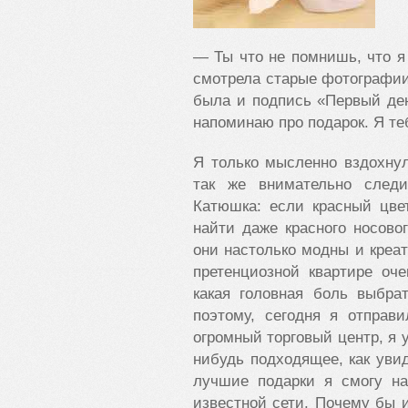
— Ты что не помнишь, что я
смотрела старые фотографии 
была и подпись «Первый ден
напоминаю про подарок. Я те
Я только мысленно вздохнул
так же внимательно след
Катюшка: если красный цве
найти даже красного носово
они настолько модны и креат
претенциозной квартире оч
какая головная боль выбра
поэтому, сегодня я отправ
огромный торговый центр, я 
нибудь подходящее, как уви
лучшие подарки я смогу на
известной сети. Почему бы 