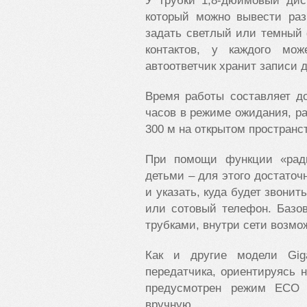
У трубки 1,8-дюймовый дис
который можно вывести раз
задать светлый или темный 
контактов, у каждого мо
автоответчик хранит записи 
Время работы составляет д
часов в режиме ожидания, р
300 м на открытом пространс
При помощи функции «рад
детьми – для этого достато
и указать, куда будет звонит
или сотовый телефон. Базо
трубками, внутри сети возм
Как и другие модели Gig
передатчика, ориентируясь 
предусмотрен режим ECO 
вручную.