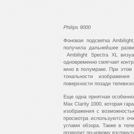
Philips 9000
Фоновая подсветка Ambilight
получила дальнейшее разви
Ambilight Spectra XL визу
одновременно смягчает контра
кино в полумраке. При этом 
тональности изображени
поверхности позади телевиз
Еще одна приятная особеннос
Max Clarity 1000, которая га
изображения с возможность
просмотра используются оч
углами обзора. Также в тел
позволит по-новому взгляну