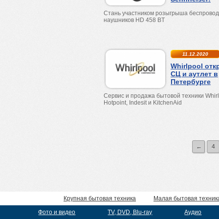
Стань участником розыгрыша беспрово
наушников HD 458 BT
11.12.2020
Whirlpool от
СЦ и аутлет в
Петербурге
Сервис и продажа бытовой техники
Whir
Hotpoint
,
Indesit
и
KitchenAid
←
4
Крупная бытовая техника
Малая бытовая техник
Фото и видео
TV, DVD, Blu-ray
Аудио