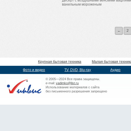
Десерт с воздушными венскими вафлями
ванильным мороженым
←
2
Крупная бытовая техника
Малая бытовая техник
Фото и видео
TV, DVD, Blu-ray
Аудио
© 2005—2024 Все права защищены.
e-mail:
vadimko@list.ru
Использование материалов с сайта
без письменного разрешения запрещено