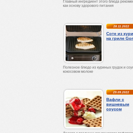
Главный ингредиент этого блюда реком
как основу здорового питания
28.11.2022
Соте из кур
на гриле Gor
Полезное блюдо из куриных грудок и соу
кокосовом молоке
29.09.2022
Вафли с
вишневым
соусом