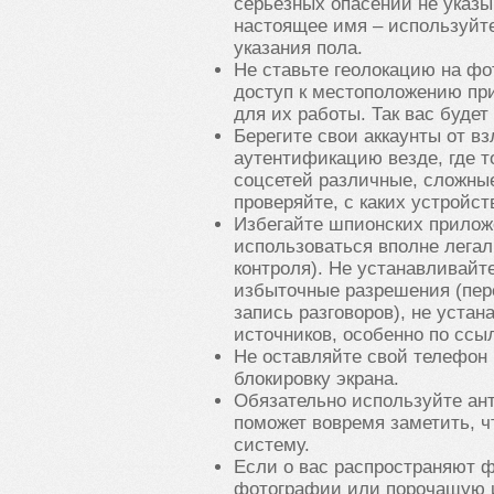
серьезных опасений не указы
настоящее имя – используйт
указания пола.
Не ставьте геолокацию на фо
доступ к местоположению при
для их работы. Так вас будет
Берегите свои аккаунты от в
аутентификацию везде, где т
соцсетей различные, сложны
проверяйте, с каких устройст
Избегайте шпионских приложе
использоваться вполне лега
контроля). Не устанавливай
избыточные разрешения (пере
запись разговоров), не уста
источников, особенно по ссы
Не оставляйте свой телефон 
блокировку экрана.
Обязательно используйте ант
поможет вовремя заметить, ч
систему.
Если о вас распространяют
фотографии или порочащую 