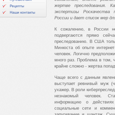
жертве преследования
.
К
Рецепты
экспертизы Роскачества 
Наши контакты
России и дает список мер д
К сожалению, в России не
подвергаются прямо сейча
преследованию. В США толь
Минюста об опыте интернет
человек. Логично предполож
много раз. Проблема в том, 
крайне сложно - жертва попад
Чаще всего с данным явлен
выступает ревнивый муж (ч
ухажер. В роли киберпресле
незнакомый человек. С
информацию о действиях
социальные сети и коммент
запугивание и шантаж. Су