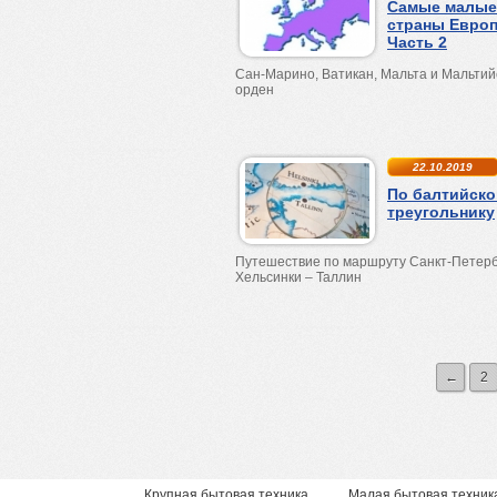
Самые малые
страны Евро
Часть 2
Сан-Марино, Ватикан, Мальта и Мальтий
орден
22.10.2019
По балтийск
треугольнику
Путешествие по маршруту Санкт-Петерб
Хельсинки – Таллин
←
2
Крупная бытовая техника
Малая бытовая техник