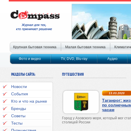
Крупная бытовая техника
Малая бытовая техника
Климатич
Фото и видео
TV, DVD, Blu-ray
Аудио
РАЗДЕЛЫ САЙТА:
ПУТЕШЕСТВИЯ
Новости
События
13.03.2020
Таганрог: жи
Кто и что на рынке
по солнечны
Бренды
часам
Советы
Город у Азовского моря, который мог ста
столицей России
Тесты
Путешествия