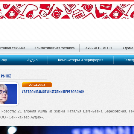
товая техника
Климатическая техника
Техника BEAUTY
В доме
u-ray
Аудио
Компьютеры и периферия
Телеф
А РЫНКЕ
23.04.2021
СВЕТЛОЙ ПАМЯТИ НАТАЛЬИ БЕРЕЗОВСКОЙ
 новость:
21 апреля ушла из жизни Наталья Евгеньевна Березовская, Ге
ООО «Сеннхайзер Аудио».