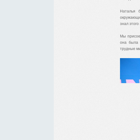
Наталья б
окружающи
знал этого
Мы присое
она была 
трудные ми