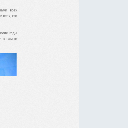
вами всех
 всех, кто
ногие годы
у в самые