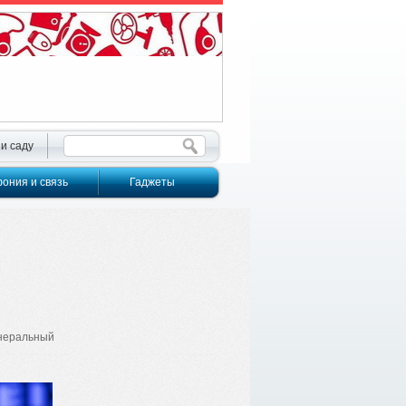
 и саду
ония и связь
Гаджеты
неральный