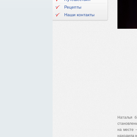
Рецепты
Наши контакты
Наталья б
становлени
на месте 
находила 