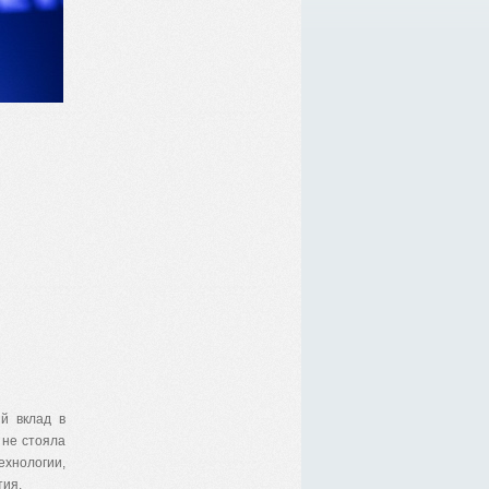
й вклад в
 не стояла
ехнологии,
тия.