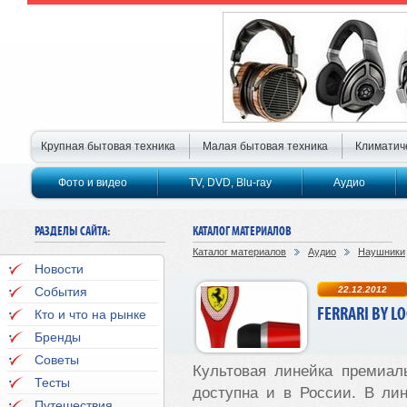
Крупная бытовая техника
Малая бытовая техника
Климатич
Фото и видео
TV, DVD, Blu-ray
Аудио
РАЗДЕЛЫ САЙТА:
КАТАЛОГ МАТЕРИАЛОВ
Каталог материалов
Аудио
Наушники
Новости
События
22.12.2012
FERRARI BY L
Кто и что на рынке
Бренды
Советы
Культовая линейка премиаль
Тесты
доступна и в России. В ли
Путешествия