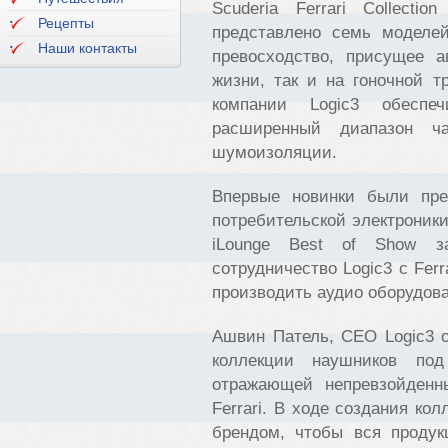
Scuderia Ferrari Collectio
Рецепты
представлено семь моделей
Наши контакты
превосходство, присущее а
жизни, так и на гоночной т
компании Logic3 обеспеч
расширенный диапазон ч
шумоизоляции.
Впервые новинки были пре
потребительской электроник
iLounge Best of Show за
сотрудничество Logic3 с Fer
производить аудио оборудова
Ашвин Патель, CEO Logic3 
коллекции наушников под
отражающей непревзойденн
Ferrari. В ходе создания ко
брендом, чтобы вся продук