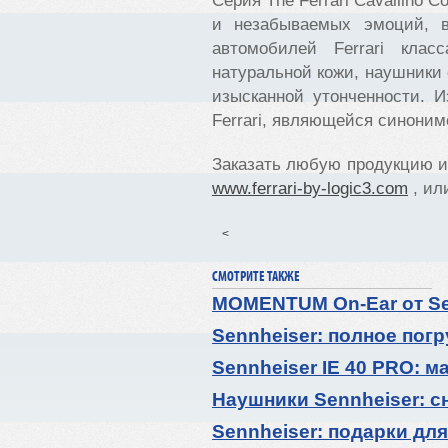
Серия The Ferrari Cavallino 
и незабываемых эмоций, 
автомобилей Ferrari кла
натуральной кожи, наушники
изысканной утонченности. 
Ferrari, являющейся синони
Заказать любую продукцию и
www.ferrari-by-logic3.com
, ил
<
СМОТРИТЕ ТАКЖЕ
MOMENTUM On-Ear от Sen
Sennheiser: полное погр
Sennheiser IE 40 PRO: м
Наушники Sennheiser: с
Sennheiser: подарки для