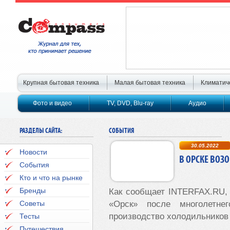
Крупная бытовая техника
Малая бытовая техника
Климатич
Фото и видео
TV, DVD, Blu-ray
Аудио
РАЗДЕЛЫ САЙТА:
СОБЫТИЯ
30.05.2022
Новости
В ОРСКЕ ВОЗ
События
Кто и что на рынке
Бренды
Как сообщает
INTERFAX
.
RU
,
Советы
«Орск» после многолетне
производство холодильников
Тесты
Путешествия