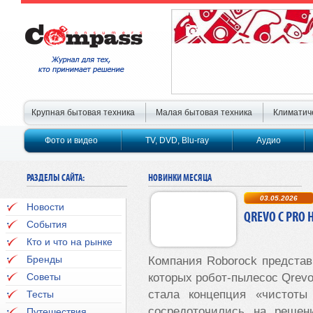
Крупная бытовая техника
Малая бытовая техника
Климатич
Фото и видео
TV, DVD, Blu-ray
Аудио
РАЗДЕЛЫ САЙТА:
НОВИНКИ МЕСЯЦА
03.05.2026
Новости
QREVO C PRO
События
Кто и что на рынке
Бренды
Компания
Roborock
представи
Советы
которых робот-пылесос
Qrev
стала концепция «чистоты
Тесты
сосредоточились на решен
Путешествия