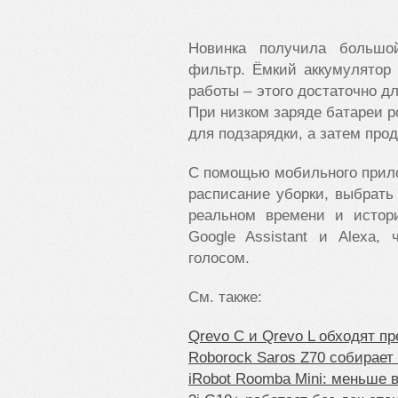
Новинка получила больш
фильтр. Ёмкий аккумулятор
работы – этого достаточно д
При низком заряде батареи р
для подзарядки, а затем прод
С помощью мобильного прило
расписание уборки, выбрать
реальном времени и истор
Google
Assistant
и
Alexa
, 
голосом.
См. также:
Qrevo C и Qrevo L обходят п
Roborock Saros Z70 собирает
iRobot Roomba Mini: меньше 