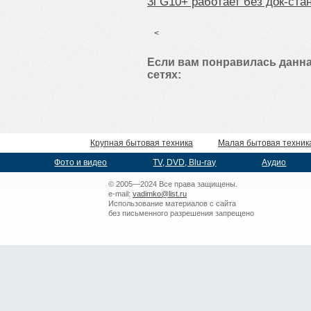
3i G10+ работает без док-ста
<
Если вам понравилась данна
сетях:
Крупная бытовая техника
Малая бытовая техник
Фото и видео
TV, DVD, Blu-ray
Аудио
© 2005—2024 Все права защищены.
e-mail:
vadimko@list.ru
Использование материалов с сайта
без письменного разрешения запрещено