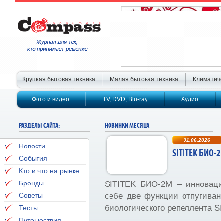
Крупная бытовая техника
Малая бытовая техника
Климатич
Фото и видео
TV, DVD, Blu-ray
Аудио
РАЗДЕЛЫ САЙТА:
НОВИНКИ МЕСЯЦА
01.06.2026
Новости
SITITEK БИО-
События
Кто и что на рынке
Бренды
SITITEK БИО-2М – инноваци
Советы
себе две функции отпугива
биологического репеллента
S
Тесты
Путешествия