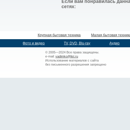
Если вам понравилась данна
сетях:
Крупная бытовая техника
Малая бытовая техник
Фото и видео
TV, DVD, Blu-ray
Аудио
© 2005—2024 Все права защищены.
e-mail:
vadimko@list.ru
Использование материалов с сайта
без письменного разрешения запрещено