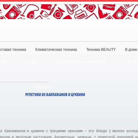
товая техника
Климатическая техника
Техника BEAUTY
В доме
u-ray
Аудио
Компьютеры и периферия
Телеф
16.09.2025
РУЛЕТИКИ ИЗ БАКЛАЖАНОВ И ЦУККИНИ
из баклажанов и цуккини с грецкими орехами – это блюдо у многих ассоц
нцем и весёлым застольем. Ароматные, нежные, с приятной ореховой но