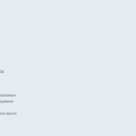
ты
 баклажан
цуккини
ное масло