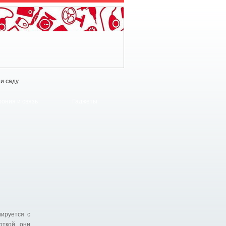
 и саду
ония и связь
Гаджеты
иируется с
ткой, они