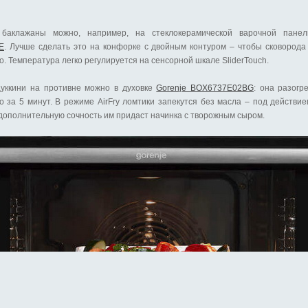
 баклажаны можно, например, на стеклокерамической варочной пан
E
. Лучше сделать это на конфорке с двойным контуром – чтобы сковорода
. Температура легко регулируется на сенсорной шкале SliderTouch.
цуккини на противне можно в духовке
Gorenje BOX6737E02BG
: она разогр
о за 5 минут.
В режиме AirFry ломтики запекутся без масла – под действи
 дополнительную сочность им придаст начинка с творожным сыром.