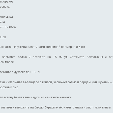
ких орехов
чеснока
ого сыра
ата
ц – по вкусу
ение
аклажаны/цуккини пластинами толщиной примерно 0,5 см.
 засыпьте солью и оставьте на 15 минут. Отожмите баклажаны и об
ном масле.
пекайте в духовке при 180 °С.
ехи измельчите в блендере с кинзой, чесноком солью и перцем. Для цуккини – 
орожный сыр.
пластину баклажана и цуккини намажьте начинку.
улетики и выложите на блюдо. Украсьте зёрнами граната и листиками кинзы.