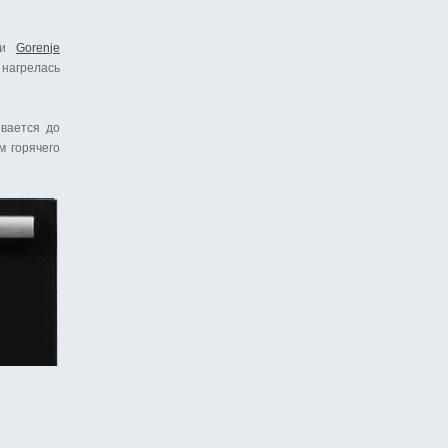
ели
Gorenje
 нагрелась
евается до
ем
горячего