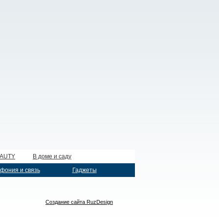
EAUTY
В доме и саду
фония и связь
Гаджеты
Создание сайта RuzDesign