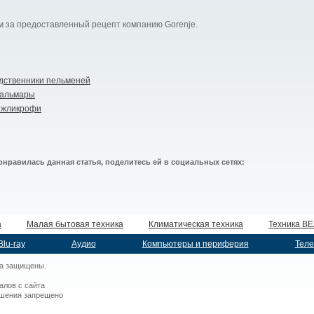
м за предоставленный рецепт компанию
Gorenje
.
одственники пельменей
кальмары
 жликрофи
онравилась данная статья, поделитесь ей в социальных сетях:
а
Малая бытовая техника
Климатическая техника
Техника B
Blu-ray
Аудио
Компьютеры и периферия
Теле
а защищены.
алов с сайта
ешения запрещено