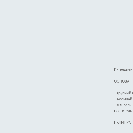
Ингредиен
ОСНОВА
1 крупный
1 большой 
1 ч.л. соли
Раститель
НАЧИНКА