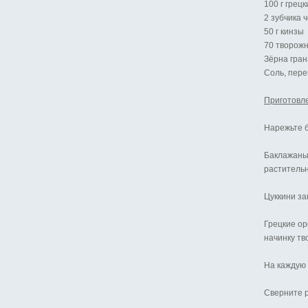
100 г грец
2 зубчика 
50 г кинзы
70 творожн
Зёрна гран
Соль, пере
Приготовл
Нарежьте б
Баклажаны
раститель
Цуккини за
Грецкие ор
начинку тв
На каждую 
Сверните р