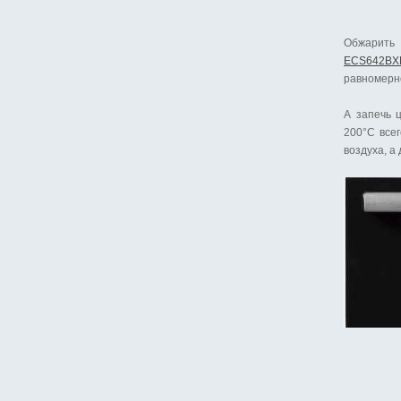
Обжарить
ECS642BX
равномерно
А запечь 
200°
C
всег
воздуха, а