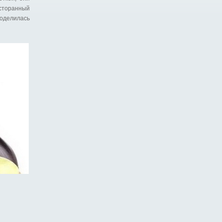
есторанный
поделилась