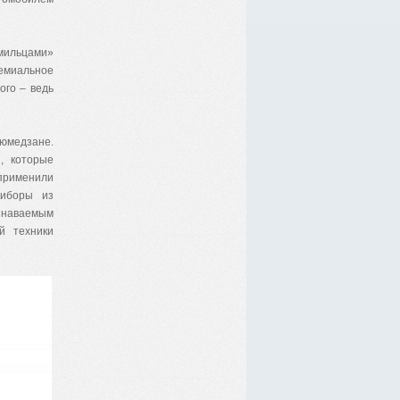
амильцами»
емиальное
ого – ведь
юмедзане.
, которые
 применили
риборы из
узнаваемым
й техники