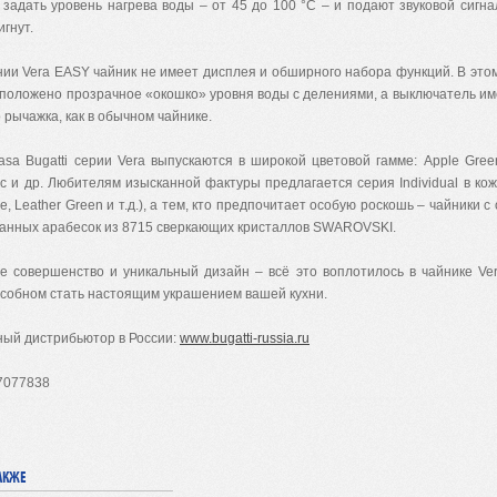
задать уровень нагрева воды – от 45 до 100 °С – и подают звуковой сигнал
игнут.
ии Vera EASY чайник не имеет дисплея и обширного набора функций. В это
сположено прозрачное «окошко» уровня воды с делениями, а выключатель и
 рычажка, как в обычном чайнике.
sa Bugatti серии Vera выпускаются в широкой цветовой гамме: Apple Gree
ac и др. Любителям изысканной фактуры предлагается серия Individual в кож
ue, Leather Green и т.д.), а тем, кто предпочитает особую роскошь – чайники с
канных арабесок из 8715 сверкающих кристаллов SWAROVSKI.
ое совершенство и уникальный дизайн – всё это воплотилось в чайнике Ve
пособном стать настоящим украшением вашей кухни.
ный дистрибьютор в России:
www.bugatti-russia.ru
 7077838
АКЖЕ