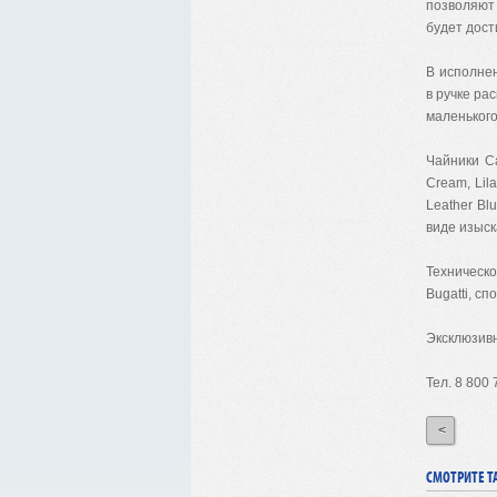
позволяют 
будет дост
В исполнен
в ручке ра
маленького
Чайники Ca
Cream, Lil
Leather Bl
виде изыс
Техническ
Bugatti, с
Эксклюзив
Тел. 8 800
<
СМОТРИТЕ Т