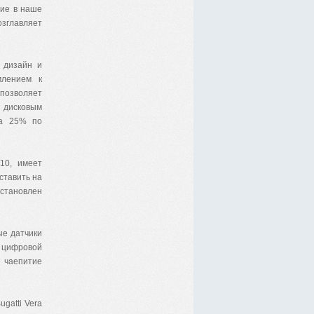
шие в наше
озглавляет
» дизайн и
млением к
позволяет
 дисковым
на 25% по
10, имеет
ставить на
становлен
ые датчики
 цифровой
е чаепитие
gatti Vera