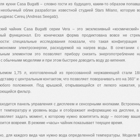
я кухни Casa Bugatti – словно гости из будущего, каким-то образом попав
 необычный облик разработан известной студией Stars Milano, которую в
ндреас Сигец (Andreas Seegatz).
ский чайник Casa Bugatti серии Vera – это эксклюзивный «космический
ный функционал. Его коническая форма продиктована вовсе не стре
ности: специальные исследования показали, что такая конфигурация 
экономии электроэнергии, расходуемой на нагрев воды. В сочетании с
льным элементом это позволяет прибору снизить энергопотребление 
с обычными моделями и при этом быстрее доводить воду до кипения.
ъемом 1,75 л, изготовленный из прессованной нержавеющей стали 18/
дставку с центральным контактом, что позволяет поворачивать его на 360° и 
юбого положения. Под крышкой, открывающейся от легкого нажатия, у
оющийся фильтр.
находится панель управления с дисплеем и сенсорными кнопками. Встроенн
т температуру и уровень воды и отображают информацию на дисплее, а
зволяет задать момент, к которому нужно вскипятить воду – поэтому ваш
тоится вовремя. В режиме «часы» чайник показывает текущее время.
но, для каждого вида чая нужно вода определенной температуры. Модели Bu