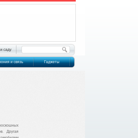
 и саду
ония и связь
Гаджеты
 роскошных
в. Другая
втомобилем