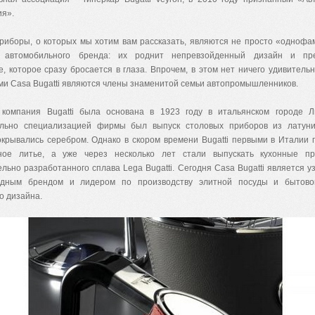
ия».
риборы, о которых мы хотим вам рассказать, являются не просто «одноф
го автомобильного бренда: их роднит непревзойденный дизайн и пр
, которое сразу бросается в глаза. Впрочем, в этом нет ничего удивительн
ми Casa Bugatti являются члены знаменитой семьи автопромышленников.
компания Bugatti была основана в 1923 году в итальянском городе Л
льно специализацией фирмы был выпуск столовых приборов из латуни
окрывались серебром. Однако в скором времени Bugatti первыми в Италии
ное литье, а уже через несколько лет стали выпускать кухонные п
льно разработанного сплава Lega Bugatti. Сегодня Casa Bugatti является 
одным брендом и лидером по производству элитной посуды и бытово
о дизайна.