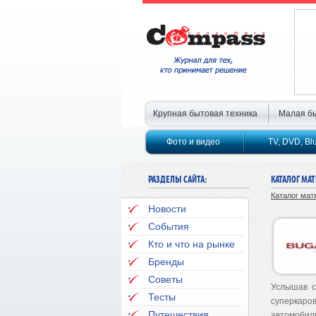
Крупная бытовая техника
Малая бы
Фото и видео
TV, DVD, Bl
РАЗДЕЛЫ САЙТА:
КАТАЛОГ МА
Каталог мат
Новости
События
Кто и что на рынке
Бренды
Советы
Услышав с
Тесты
суперкаро
Путешествия
автомобил