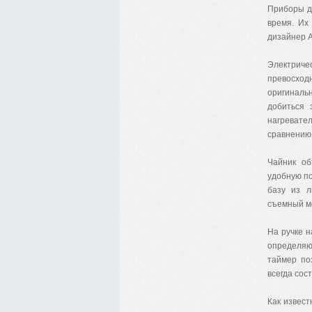
Приборы дл
время. Их
дизайнер А
Электриче
превосход
оригиналь
добиться 
нагревате
сравнению 
Чайник об
удобную по
базу из л
съемный м
На ручке 
определяю
таймер по
всегда сос
Как извест