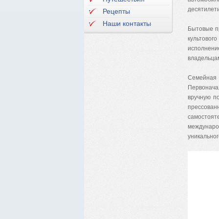
десятилет
Рецепты
Наши контакты
Бытовые п
культово
исполнение
владельца
Семейная 
Первонача
вручную п
прессован
самостояте
междунар
уникальног