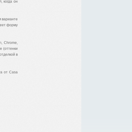
, когда он
м варианте
меет форму
n, Chrome,
е (оттенки
 отделкой в
ra от Casa