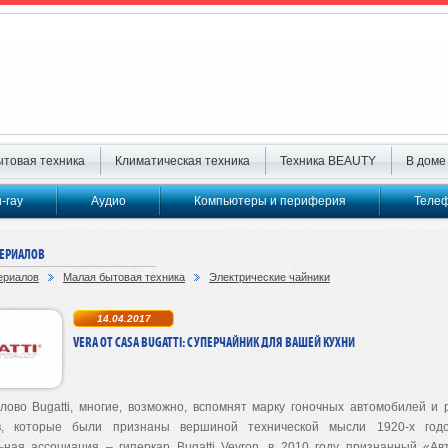
товая техника
Климатическая техника
Техника BEAUTY
В доме
u-ray
Аудио
Компьютеры и периферия
Телеф
ТЕРИАЛОВ
ериалов
Малая бытовая техника
Электрические чайники
14.04.2017
VERA ОТ CASA BUGATTI: СУПЕРЧАЙНИК ДЛЯ ВАШЕЙ КУХНИ
лово Bugatti, многие, возможно, вспомнят марку гоночных автомобилей и
в, которые были признаны вершиной технической мысли 1920-х годо
ьная ассоциация – гиперкар Bugatti Veyron, в 2010 году признанный «А