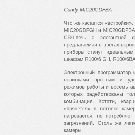
Candy MIC20GDFBA
Что же касается «встройки»
MIC20GDFGH и MIC20GDFBA об
СВЧ-печь с элегантной ф
предлагаемая в цветах ворон
приборы станут идеальным
шкафам R100/6 GH, R100/6B
Электронный программатор 
новинками простым и удо
режимов работы и восемь ав
которых задействованы то
комбинация. Кстати, квар
«прячется» в потолке каме
нагревается, не потребляе
загрязнений. Столь же лег
камеры.