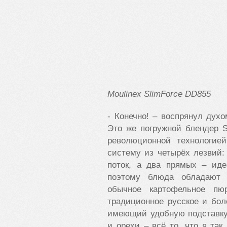
Moulinex SlimForce DD855
- Конечно! – воспрянул дух
Это же погружной блендер S
революционной технологией
систему из четырёх лезвий:
поток, а два прямых – ид
поэтому блюда обладают 
обычное картофельное пю
традиционное русское и бол
имеющий удобную подставку,
и орехи – всё то, что я та