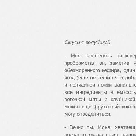
Смуси с голубикой
- Мне захотелось поэксп
пробормотал он, заметив 
обезжиренного кефира, оди
ягод (еще не решил что доба
и полчайной ложки ванильног
все ингредиенты в емкост
веточкой мяты и клубникой
можно еще фруктовый кокте
могу определиться.
- Вечно ты, Илья, хватаеш
внезапно оказавшаяся рядом