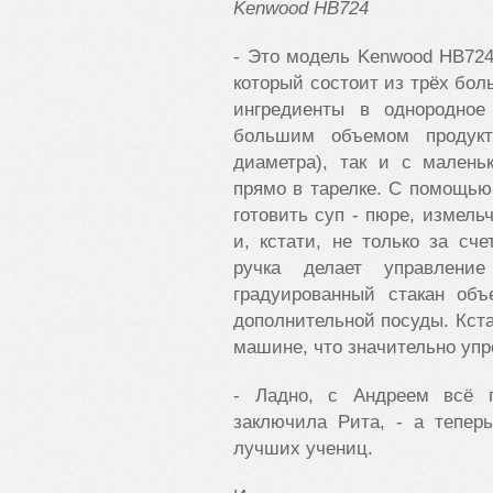
Kenwood HB724
- Это модель Kenwood HB724
который состоит из трёх бо
ингредиенты в однородное
большим объемом продукт
диаметра), так и с малень
прямо в тарелке. С помощью
готовить суп - пюре, измель
и, кстати, не только за сч
ручка делает управлен
градуированный стакан объ
дополнительной посуды. Кст
машине, что значительно уп
- Ладно, с Андреем всё п
заключила Рита, - а тепер
лучших учениц.